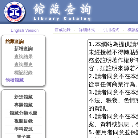
館藏記錄
詳細格式
引用格式
機讀
English Version
‧
‧
‧
館藏查詢
新增查詢
查詢結果
查詢歷史
標記記錄
他校館藏
新進館藏
專題館藏
館藏分類地圖
視聽目錄
學科資源
電子書