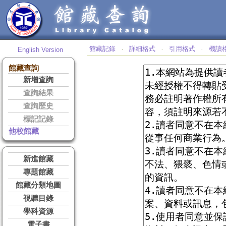
館藏記錄
詳細格式
引用格式
機讀
English Version
‧
‧
‧
館藏查詢
新增查詢
查詢結果
查詢歷史
標記記錄
他校館藏
新進館藏
專題館藏
館藏分類地圖
視聽目錄
學科資源
電子書