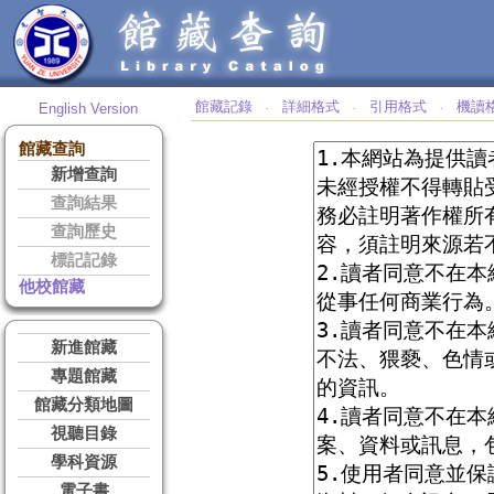
館藏記錄
詳細格式
引用格式
機讀
English Version
‧
‧
‧
館藏查詢
新增查詢
查詢結果
查詢歷史
標記記錄
他校館藏
新進館藏
專題館藏
館藏分類地圖
視聽目錄
學科資源
電子書