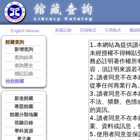
館藏記錄
詳細格式
引用格式
機讀
English Version
‧
‧
‧
館藏查詢
新增查詢
查詢結果
查詢歷史
標記記錄
他校館藏
新進館藏
專題館藏
館藏分類地圖
視聽目錄
學科資源
電子書