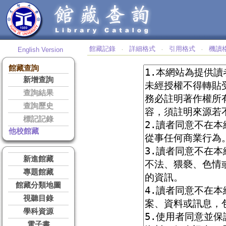
館藏記錄
詳細格式
引用格式
機讀
English Version
‧
‧
‧
館藏查詢
新增查詢
查詢結果
查詢歷史
標記記錄
他校館藏
新進館藏
專題館藏
館藏分類地圖
視聽目錄
學科資源
電子書