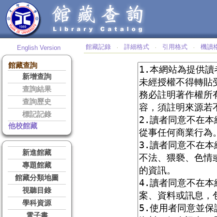
館藏記錄
詳細格式
引用格式
機讀
English Version
‧
‧
‧
館藏查詢
新增查詢
查詢結果
查詢歷史
標記記錄
他校館藏
新進館藏
專題館藏
館藏分類地圖
視聽目錄
學科資源
電子書