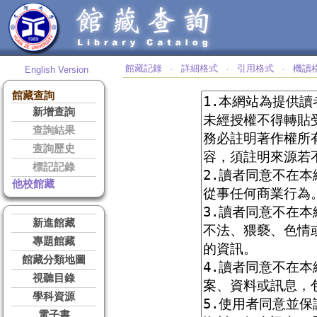
館藏記錄
詳細格式
引用格式
機讀
English Version
‧
‧
‧
館藏查詢
新增查詢
查詢結果
查詢歷史
標記記錄
他校館藏
新進館藏
專題館藏
館藏分類地圖
視聽目錄
學科資源
電子書