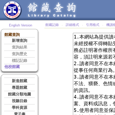
館藏記錄
詳細格式
引用格式
機讀
English Version
‧
‧
‧
館藏查詢
新增查詢
查詢結果
查詢歷史
標記記錄
他校館藏
新進館藏
專題館藏
館藏分類地圖
視聽目錄
學科資源
電子書