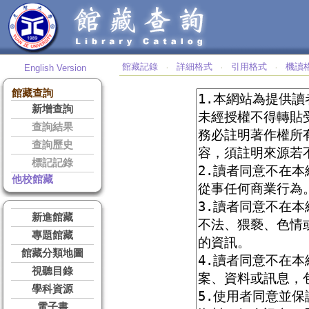
館藏記錄
詳細格式
引用格式
機讀
English Version
‧
‧
‧
館藏查詢
新增查詢
查詢結果
查詢歷史
標記記錄
他校館藏
新進館藏
專題館藏
館藏分類地圖
視聽目錄
學科資源
電子書