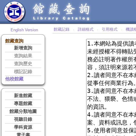
館藏記錄
詳細格式
引用格式
機讀
English Version
‧
‧
‧
館藏查詢
新增查詢
查詢結果
查詢歷史
標記記錄
他校館藏
新進館藏
專題館藏
館藏分類地圖
視聽目錄
學科資源
電子書