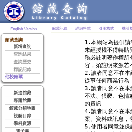
館藏記錄
詳細格式
引用格式
機讀
English Version
‧
‧
‧
館藏查詢
新增查詢
查詢結果
查詢歷史
標記記錄
他校館藏
新進館藏
專題館藏
館藏分類地圖
視聽目錄
學科資源
電子書