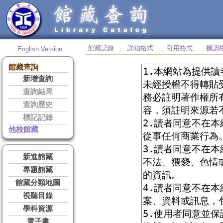
館藏記錄
詳細格式
引用格式
機讀
English Version
‧
‧
‧
館藏查詢
新增查詢
查詢結果
查詢歷史
標記記錄
他校館藏
新進館藏
專題館藏
館藏分類地圖
視聽目錄
學科資源
電子書