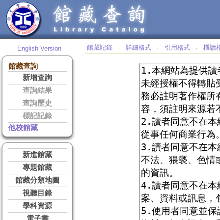
館藏記錄
詳細格式
引用格式
機讀
English Version
‧
‧
‧
館藏查詢
新增查詢
查詢結果
查詢歷史
標記記錄
他校館藏
新進館藏
專題館藏
館藏分類地圖
視聽目錄
學科資源
電子書