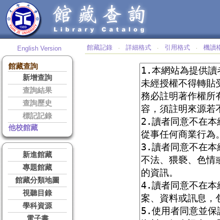
館藏記錄
詳細格式
引用格式
機讀
English Version
‧
‧
‧
館藏查詢
新增查詢
查詢結果
查詢歷史
標記記錄
他校館藏
新進館藏
專題館藏
館藏分類地圖
視聽目錄
學科資源
電子書