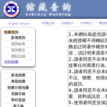
館藏記錄
詳細格式
引用格式
機讀
English Version
‧
‧
‧
館藏查詢
新增查詢
查詢結果
查詢歷史
標記記錄
他校館藏
新進館藏
專題館藏
館藏分類地圖
視聽目錄
學科資源
電子書