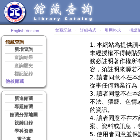
館藏記錄
詳細格式
引用格式
機讀
English Version
‧
‧
‧
館藏查詢
新增查詢
查詢結果
查詢歷史
標記記錄
他校館藏
新進館藏
專題館藏
館藏分類地圖
視聽目錄
學科資源
電子書