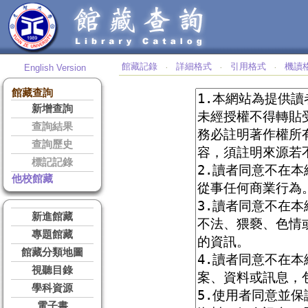
館藏記錄
詳細格式
引用格式
機讀
English Version
‧
‧
‧
館藏查詢
新增查詢
查詢結果
查詢歷史
標記記錄
他校館藏
新進館藏
專題館藏
館藏分類地圖
視聽目錄
學科資源
電子書