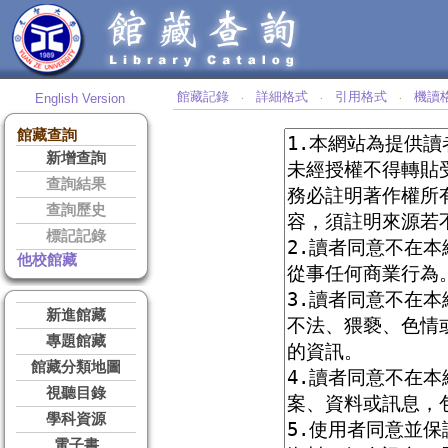
館藏記錄
詳細格式
引用格式
機讀
English Version
‧
‧
‧
館藏查詢
新增查詢
查詢結果
查詢歷史
標記記錄
他校館藏
新進館藏
專題館藏
館藏分類地圖
視聽目錄
學科資源
電子書