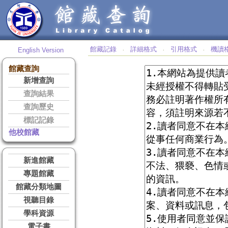
館藏記錄
詳細格式
引用格式
機讀
English Version
‧
‧
‧
館藏查詢
新增查詢
查詢結果
查詢歷史
標記記錄
他校館藏
新進館藏
專題館藏
館藏分類地圖
視聽目錄
學科資源
電子書