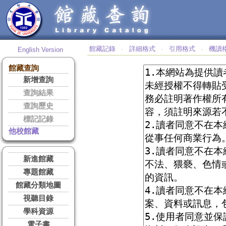
館藏記錄
詳細格式
引用格式
機讀
English Version
‧
‧
‧
館藏查詢
新增查詢
查詢結果
查詢歷史
標記記錄
他校館藏
新進館藏
專題館藏
館藏分類地圖
視聽目錄
學科資源
電子書