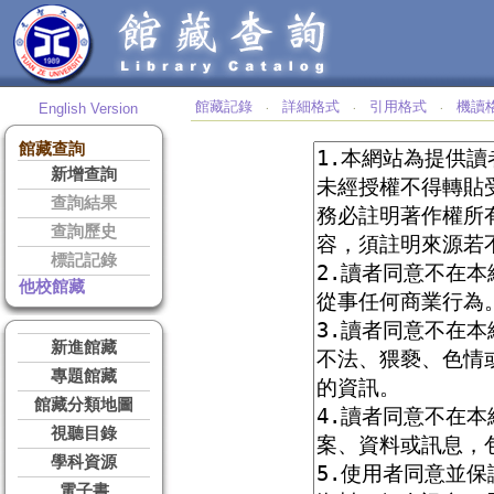
館藏記錄
詳細格式
引用格式
機讀
English Version
‧
‧
‧
館藏查詢
新增查詢
查詢結果
查詢歷史
標記記錄
他校館藏
新進館藏
專題館藏
館藏分類地圖
視聽目錄
學科資源
電子書