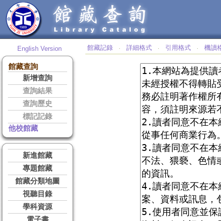
館藏記錄
詳細格式
引用格式
機讀
English Version
‧
‧
‧
館藏查詢
新增查詢
查詢結果
查詢歷史
標記記錄
他校館藏
新進館藏
專題館藏
館藏分類地圖
視聽目錄
學科資源
電子書