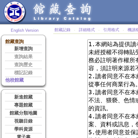
館藏記錄
詳細格式
引用格式
機讀
English Version
‧
‧
‧
館藏查詢
新增查詢
查詢結果
查詢歷史
標記記錄
他校館藏
新進館藏
專題館藏
館藏分類地圖
視聽目錄
學科資源
電子書