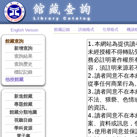
館藏記錄
詳細格式
引用格式
機讀
English Version
‧
‧
‧
館藏查詢
新增查詢
查詢結果
查詢歷史
標記記錄
他校館藏
新進館藏
專題館藏
館藏分類地圖
視聽目錄
學科資源
電子書