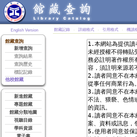
館藏記錄
詳細格式
引用格式
機讀
English Version
‧
‧
‧
館藏查詢
新增查詢
查詢結果
查詢歷史
標記記錄
他校館藏
新進館藏
專題館藏
館藏分類地圖
視聽目錄
學科資源
電子書