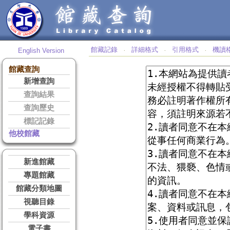
館藏記錄
詳細格式
引用格式
機讀
English Version
‧
‧
‧
館藏查詢
新增查詢
查詢結果
查詢歷史
標記記錄
他校館藏
新進館藏
專題館藏
館藏分類地圖
視聽目錄
學科資源
電子書