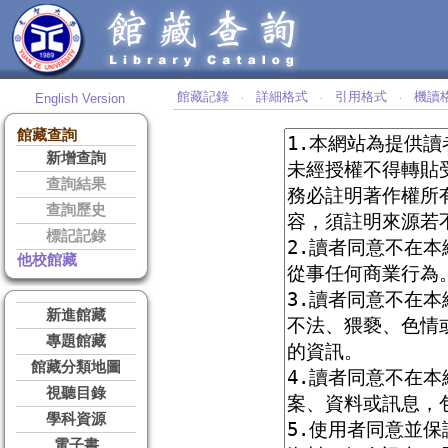
館藏記錄
詳細格式
引用格式
機讀
English Version
‧
‧
‧
館藏查詢
新增查詢
查詢結果
查詢歷史
標記記錄
他校館藏
新進館藏
專題館藏
館藏分類地圖
視聽目錄
學科資源
電子書