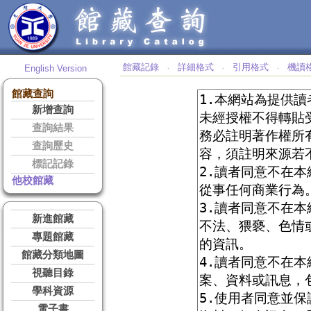
館藏記錄
詳細格式
引用格式
機讀
English Version
‧
‧
‧
館藏查詢
新增查詢
查詢結果
查詢歷史
標記記錄
他校館藏
新進館藏
專題館藏
館藏分類地圖
視聽目錄
學科資源
電子書