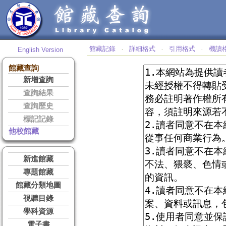
館藏記錄
詳細格式
引用格式
機讀
English Version
‧
‧
‧
館藏查詢
新增查詢
查詢結果
查詢歷史
標記記錄
他校館藏
新進館藏
專題館藏
館藏分類地圖
視聽目錄
學科資源
電子書