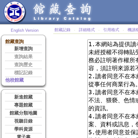
館藏記錄
詳細格式
引用格式
機讀
English Version
‧
‧
‧
館藏查詢
新增查詢
查詢結果
查詢歷史
標記記錄
他校館藏
新進館藏
專題館藏
館藏分類地圖
視聽目錄
學科資源
電子書