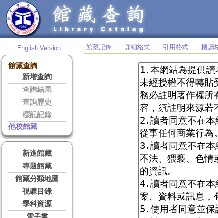
館藏記錄
詳細格式
引用格式
機讀
English Version
‧
‧
‧
館藏查詢
新增查詢
查詢結果
查詢歷史
標記記錄
他校館藏
新進館藏
專題館藏
館藏分類地圖
視聽目錄
學科資源
電子書