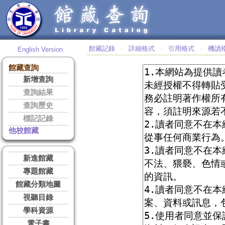
館藏記錄
詳細格式
引用格式
機讀
English Version
‧
‧
‧
館藏查詢
新增查詢
查詢結果
查詢歷史
標記記錄
他校館藏
新進館藏
專題館藏
館藏分類地圖
視聽目錄
學科資源
電子書