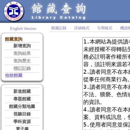
館藏記錄
詳細格式
引用格式
機讀
English Version
‧
‧
‧
館藏查詢
新增查詢
查詢結果
查詢歷史
標記記錄
他校館藏
新進館藏
專題館藏
館藏分類地圖
視聽目錄
學科資源
電子書