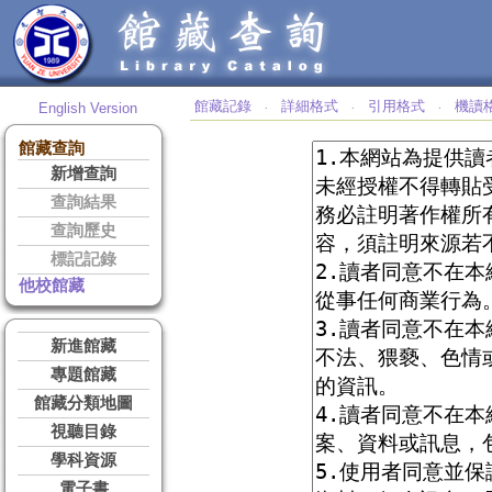
館藏記錄
詳細格式
引用格式
機讀
English Version
‧
‧
‧
館藏查詢
新增查詢
查詢結果
查詢歷史
標記記錄
他校館藏
新進館藏
專題館藏
館藏分類地圖
視聽目錄
學科資源
電子書