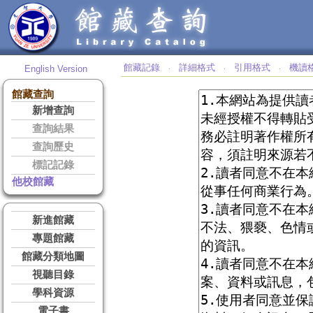
館藏記錄
詳細格式
引用格式
機讀
English Version
‧
‧
‧
館藏查詢
新增查詢
查詢結果
查詢歷史
標記記錄
他校館藏
新進館藏
專題館藏
館藏分類地圖
視聽目錄
學科資源
電子書