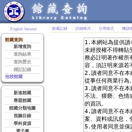
館藏記錄
詳細格式
引用格式
機讀
English Version
‧
‧
‧
館藏查詢
新增查詢
查詢結果
查詢歷史
標記記錄
他校館藏
新進館藏
專題館藏
館藏分類地圖
視聽目錄
學科資源
電子書