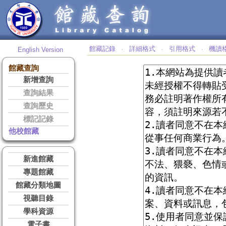
館藏記錄
詳細格式
引用格式
機讀
English Version
‧
‧
‧
館藏查詢
新增查詢
查詢結果
查詢歷史
標記記錄
他校館藏
新進館藏
專題館藏
館藏分類地圖
視聽目錄
學科資源
電子書