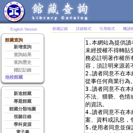
館藏記錄
詳細格式
引用格式
機讀
English Version
‧
‧
‧
館藏查詢
新增查詢
查詢結果
查詢歷史
標記記錄
他校館藏
新進館藏
專題館藏
館藏分類地圖
視聽目錄
學科資源
電子書