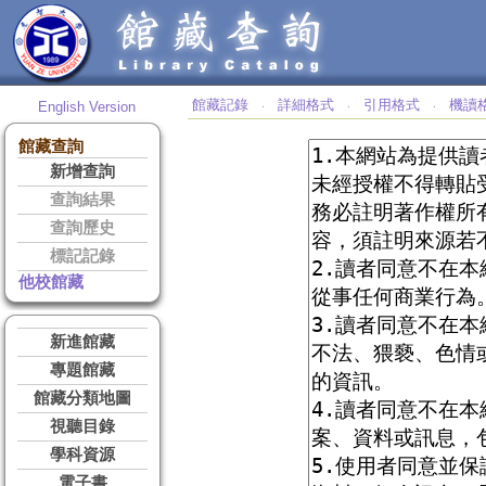
館藏記錄
詳細格式
引用格式
機讀
English Version
‧
‧
‧
館藏查詢
新增查詢
查詢結果
查詢歷史
標記記錄
他校館藏
新進館藏
專題館藏
館藏分類地圖
視聽目錄
學科資源
電子書