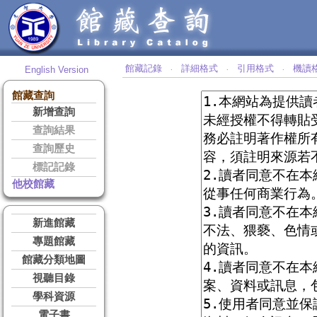
館藏記錄
詳細格式
引用格式
機讀
English Version
‧
‧
‧
館藏查詢
新增查詢
查詢結果
查詢歷史
標記記錄
他校館藏
新進館藏
專題館藏
館藏分類地圖
視聽目錄
學科資源
電子書