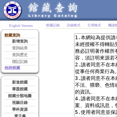
館藏記錄
詳細格式
引用格式
機讀
English Version
‧
‧
‧
館藏查詢
新增查詢
查詢結果
查詢歷史
標記記錄
他校館藏
新進館藏
專題館藏
館藏分類地圖
視聽目錄
學科資源
電子書