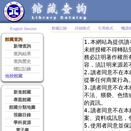
館藏記錄
詳細格式
引用格式
機讀
English Version
‧
‧
‧
館藏查詢
新增查詢
查詢結果
查詢歷史
標記記錄
他校館藏
新進館藏
專題館藏
館藏分類地圖
視聽目錄
學科資源
電子書