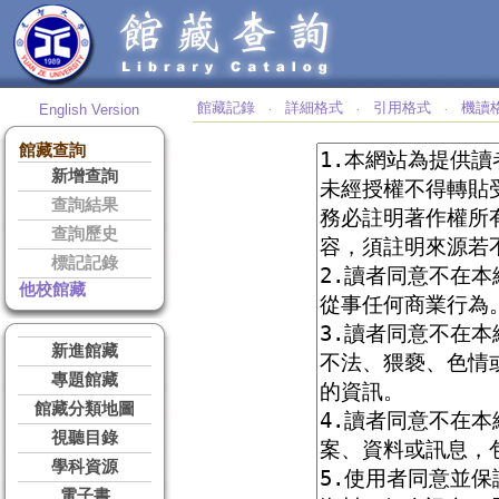
館藏記錄
詳細格式
引用格式
機讀
English Version
‧
‧
‧
館藏查詢
新增查詢
查詢結果
查詢歷史
標記記錄
他校館藏
新進館藏
專題館藏
館藏分類地圖
視聽目錄
學科資源
電子書