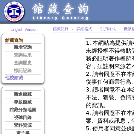
館藏記錄
詳細格式
引用格式
機讀
English Version
‧
‧
‧
館藏查詢
新增查詢
查詢結果
查詢歷史
標記記錄
他校館藏
新進館藏
專題館藏
館藏分類地圖
視聽目錄
學科資源
電子書