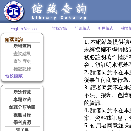
館藏記錄
詳細格式
引用格式
機讀
English Version
‧
‧
‧
館藏查詢
新增查詢
查詢結果
查詢歷史
標記記錄
他校館藏
新進館藏
專題館藏
館藏分類地圖
視聽目錄
學科資源
電子書