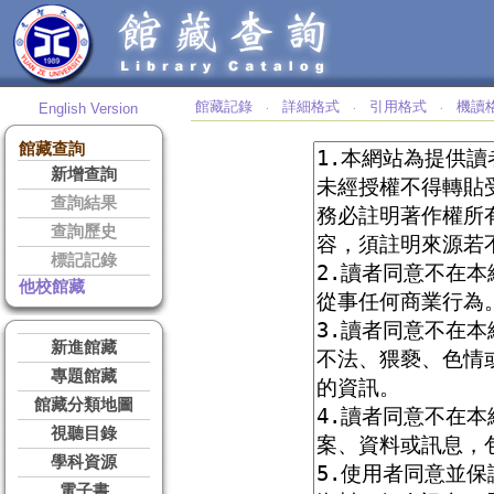
館藏記錄
詳細格式
引用格式
機讀
English Version
‧
‧
‧
館藏查詢
新增查詢
查詢結果
查詢歷史
標記記錄
他校館藏
新進館藏
專題館藏
館藏分類地圖
視聽目錄
學科資源
電子書