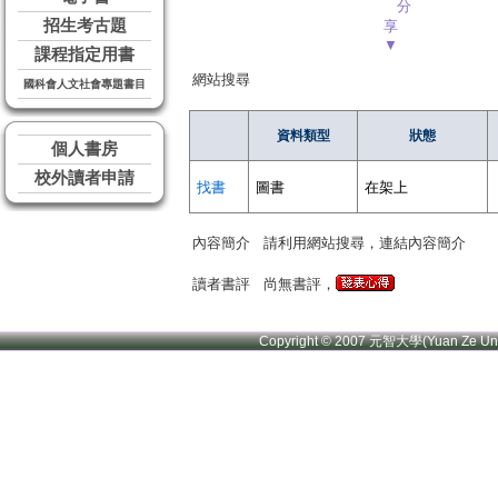
分
招生考古題
享
▼
課程指定用書
網站搜尋
國科會人文社會專題書目
資料類型
狀態
個人書房
校外讀者申請
找書
圖書
在架上
內容簡介
請利用網站搜尋，連結內容簡介
讀者書評
尚無書評，
Copyright © 2007 元智大學(Yuan Ze U