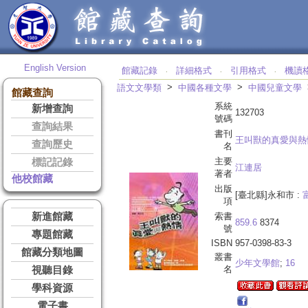
English Version
館藏記錄
詳細格式
引用格式
機讀
‧
‧
‧
>
>
語文文學類
中國各種文學
中國兒童文學
館藏查詢
系統
新增查詢
132703
號碼
查詢結果
書刊
王叫獸的真愛與熱
查詢歷史
名
主要
標記記錄
江連居
著者
他校館藏
出版
[臺北縣]永和市 :
項
新進館藏
索書
859.6
8374
號
專題館藏
ISBN
957-0398-83-3
館藏分類地圖
叢書
少年文學館
;
16
名
視聽目錄
學科資源
電子書