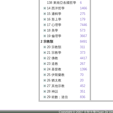
138 東南亞各國哲學
6
14 西洋哲學
1466
15 邏輯學
275
16 形上學
179
17 心理學
7446
18 美學
573
19 倫理學
3667
2 宗教類
8491
20 宗教類
311
21 宗教學
373
22 佛教
4417
23 道教
267
24 基督教
1396
25 伊斯蘭教
70
26 猶太教
20
27 其他宗教
452
28 神話
351
29 術數；迷信
836
Copyright © 2007 元智大學(Yuan Ze U