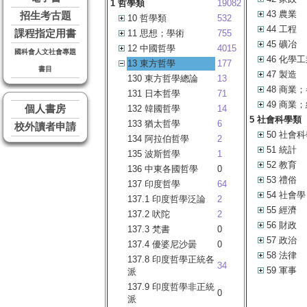
1 哲學類
19082
43 農業
招生考古題
10 哲學類
532
44 工程
課程指定用書
11 思想；學術
755
45 礦冶
12 中國哲學
4015
國科會人文社會專題
46 化學
13 東方哲學
177
書目
47 製造
130 東方哲學總論
13
48 商業
131 日本哲學
71
49 商業
個人書房
132 韓國哲學
14
5 社會科學類
133 猶太哲學
6
校外讀者申請
50 社會
134 阿拉伯哲學
2
51 統計
135 波斯哲學
1
52 教育
136 中東各國哲學
0
53 禮俗
137 印度哲學
64
54 社會學
137.1 印度哲學泛論
2
55 經濟
137.2 吠陀
2
56 財政
137.3 梵書
0
57 政治
137.4 優婆尼沙曇
0
58 法律
137.8 印度哲學正統各
34
59 軍事
派
137.9 印度哲學非正統
0
派