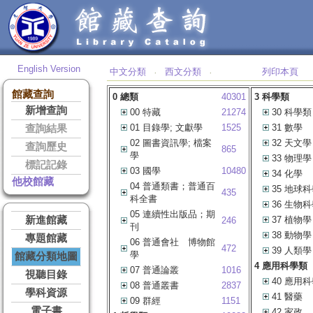
English Version
中文分類
西文分類
列印本頁
‧
‧
館藏查詢
0 總類
40301
3 科學類
新增查詢
00 特藏
21274
30 科學類
01 目錄學; 文獻學
1525
31 數學
查詢結果
02 圖書資訊學; 檔案
32 天文學
查詢歷史
865
學
33 物理學
標記記錄
03 國學
10480
34 化學
他校館藏
04 普通類書；普通百
35 地球
435
科全書
36 生物
05 連續性出版品；期
新進館藏
37 植物學
246
刊
38 動物學
專題館藏
06 普通會社 博物館
472
39 人類學
學
館藏分類地圖
4 應用科學類
07 普通論叢
1016
視聽目錄
40 應用
08 普通叢書
2837
學科資源
41 醫藥
09 群經
1151
電子書
42 家政