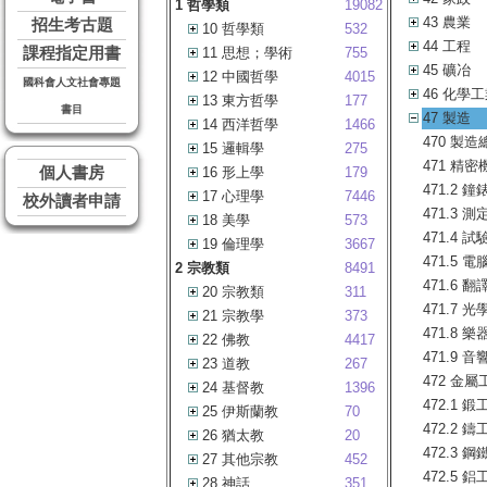
1 哲學類
19082
43 農業
招生考古題
10 哲學類
532
44 工程
課程指定用書
11 思想；學術
755
45 礦冶
12 中國哲學
4015
國科會人文社會專題
46 化學
13 東方哲學
177
書目
47 製造
14 西洋哲學
1466
470 製造
15 邏輯學
275
471 精
個人書房
16 形上學
179
471.2 
17 心理學
7446
校外讀者申請
471.3 
18 美學
573
471.4 
19 倫理學
3667
471.5 
2 宗教類
8491
471.6 翻
20 宗教類
311
471.7 
21 宗教學
373
471.8 
22 佛教
4417
471.9 
23 道教
267
472 金屬
24 基督教
1396
472.1 鍛
25 伊斯蘭教
70
472.2 
26 猶太教
20
472.3 鋼
27 其他宗教
452
472.5 鋁
28 神話
351