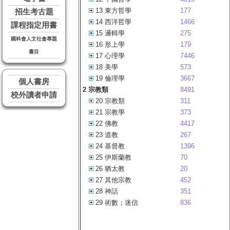
13 東方哲學
177
招生考古題
14 西洋哲學
1466
課程指定用書
15 邏輯學
275
國科會人文社會專題
16 形上學
179
書目
17 心理學
7446
18 美學
573
19 倫理學
3667
個人書房
2 宗教類
8491
校外讀者申請
20 宗教類
311
21 宗教學
373
22 佛教
4417
23 道教
267
24 基督教
1396
25 伊斯蘭教
70
26 猶太教
20
27 其他宗教
452
28 神話
351
29 術數；迷信
836