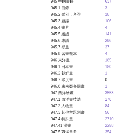
945 中國畫冊
637
945.1 目錄
3
945.2 鑑別；考證
18
945.3 題識
106
945.4 畫片
4
945.5 叢譜
141
945.6 專譜
296
945.7 壁畫
37
945.9 習畫範本
4
946 東洋畫
185
946.1 日本畫
180
946.2 朝鮮畫
1
946.7 印度畫
0
946.8 東南亞各國畫
1
947 西洋繪畫
3553
947.1 西洋畫技法
278
947.2 人物畫
84
947.3 其他主題別畫
56
947.4 特殊畫
2710
947.41 漫畫
2298
947.5 西洋畫冊
354