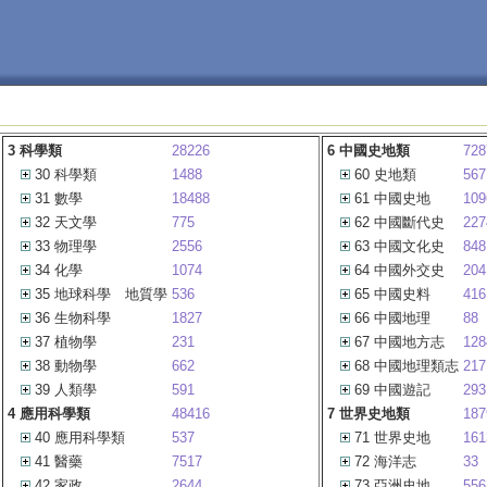
3 科學類
28226
6 中國史地類
728
30 科學類
1488
60 史地類
567
31 數學
18488
61 中國史地
109
32 天文學
775
62 中國斷代史
227
33 物理學
2556
63 中國文化史
848
34 化學
1074
64 中國外交史
204
35 地球科學 地質學
536
65 中國史料
416
36 生物科學
1827
66 中國地理
88
37 植物學
231
67 中國地方志
128
38 動物學
662
68 中國地理類志
217
39 人類學
591
69 中國遊記
293
4 應用科學類
48416
7 世界史地類
187
40 應用科學類
537
71 世界史地
161
41 醫藥
7517
72 海洋志
33
42 家政
2644
73 亞洲史地
556