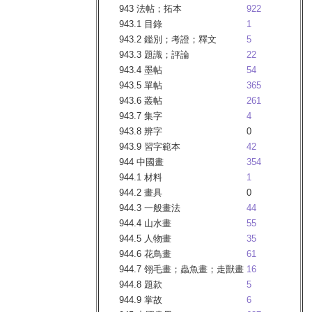
943 法帖；拓本
922
943.1 目錄
1
943.2 鑑別；考證；釋文
5
943.3 題識；評論
22
943.4 墨帖
54
943.5 單帖
365
943.6 叢帖
261
943.7 集字
4
943.8 辨字
0
943.9 習字範本
42
944 中國畫
354
944.1 材料
1
944.2 畫具
0
944.3 一般畫法
44
944.4 山水畫
55
944.5 人物畫
35
944.6 花鳥畫
61
944.7 翎毛畫；蟲魚畫；走獸畫
16
944.8 題款
5
944.9 掌故
6