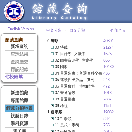
English Version
中文分類
西文分類
列印本頁
‧
‧
館藏查詢
0 總類
40301
新增查詢
00 特藏
21274
01 目錄學; 文獻學
1525
查詢結果
02 圖書資訊學; 檔案學
865
查詢歷史
03 國學
10480
標記記錄
04 普通類書；普通百科全書
435
他校館藏
05 連續性出版品；期刊
246
06 普通會社 博物館學
472
新進館藏
07 普通論叢
1016
08 普通叢書
2837
專題館藏
09 群經
1151
館藏分類地圖
1 哲學類
19082
視聽目錄
10 哲學類
532
學科資源
11 思想；學術
755
電子書
12 中國哲學
4015