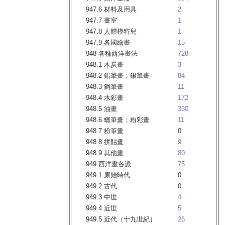
947.6 材料及用具
2
947.7 畫室
1
947.8 人體模特兒
1
947.9 各國繪畫
15
948 各種西洋畫法
728
948.1 木炭畫
3
948.2 鉛筆畫；銀筆畫
84
948.3 鋼筆畫
11
948.4 水彩畫
172
948.5 油畫
330
948.6 蠟筆畫；粉彩畫
11
948.7 粉筆畫
0
948.8 拼貼畫
9
948.9 其他畫
80
949 西洋畫各派
75
949.1 原始時代
0
949.2 古代
0
949.3 中世
4
949.4 近世
5
949.5 近代（十九世紀）
26