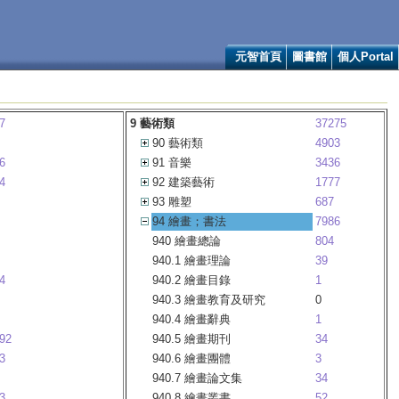
元智首頁
圖書館
個人Portal
7
9 藝術類
37275
90 藝術類
4903
6
91 音樂
3436
4
92 建築藝術
1777
93 雕塑
687
94 繪畫；書法
7986
940 繪畫總論
804
940.1 繪畫理論
39
4
940.2 繪畫目錄
1
940.3 繪畫教育及研究
0
940.4 繪畫辭典
1
92
940.5 繪畫期刊
34
3
940.6 繪畫團體
3
940.7 繪畫論文集
34
3
940.8 繪畫叢書
52