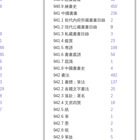
8
940.9 繪畫史
450
941 中國書畫
236
941.1 前代內府所藏書畫目錄
2
941.2 現代公藏書畫目錄
0
9
941.3 私藏書畫目錄
3
1
941.4 鑑賞
23
89
941.5 專譜
109
85
941.6 書畫叢譜
58
6
941.7 題識
1
9
941.9 中國書畫史
4
3
942 書法
492
3
942.1 書體；筆法
137
29
942.2 各國文字書法
20
8
942.3 落款；署名
2
3
942.4 文房四寶
18
7
942.5 紙
2
942.6 筆
1
942.7 墨
2
942.8 硯
5
942.9 掌故
5