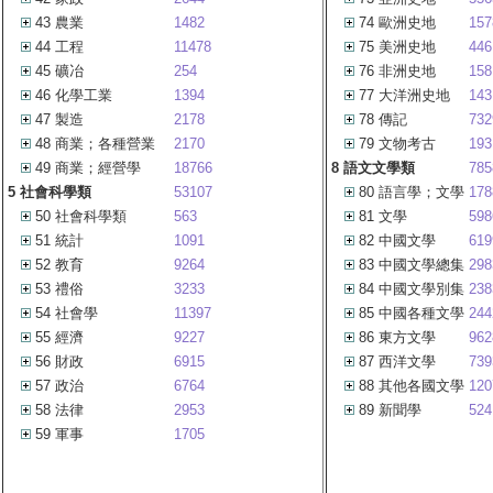
43 農業
1482
74 歐洲史地
157
44 工程
11478
75 美洲史地
446
45 礦冶
254
76 非洲史地
158
46 化學工業
1394
77 大洋洲史地
143
47 製造
2178
78 傳記
732
48 商業；各種營業
2170
79 文物考古
193
49 商業；經營學
18766
8 語文文學類
785
5 社會科學類
53107
80 語言學；文學
178
50 社會科學類
563
81 文學
598
51 統計
1091
82 中國文學
619
52 教育
9264
83 中國文學總集
298
53 禮俗
3233
84 中國文學別集
238
54 社會學
11397
85 中國各種文學
244
55 經濟
9227
86 東方文學
962
56 財政
6915
87 西洋文學
739
57 政治
6764
88 其他各國文學
120
58 法律
2953
89 新聞學
524
59 軍事
1705